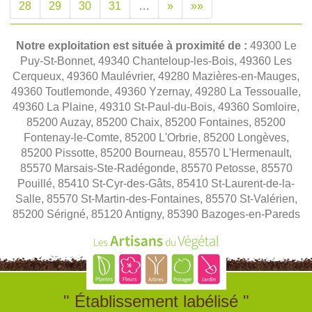
28
29
30
31
…
»
»»
Notre exploitation est située à proximité de :
49300 Le
Puy-St-Bonnet, 49340 Chanteloup-les-Bois, 49360 Les
Cerqueux, 49360 Maulévrier, 49280 Mazières-en-Mauges,
49360 Toutlemonde, 49360 Yzernay, 49280 La Tessoualle,
49360 La Plaine, 49310 St-Paul-du-Bois, 49360 Somloire,
85200 Auzay, 85200 Chaix, 85200 Fontaines, 85200
Fontenay-le-Comte, 85200 L'Orbrie, 85200 Longèves,
85200 Pissotte, 85200 Bourneau, 85570 L'Hermenault,
85570 Marsais-Ste-Radégonde, 85570 Petosse, 85570
Pouillé, 85410 St-Cyr-des-Gâts, 85410 St-Laurent-de-la-
Salle, 85570 St-Martin-des-Fontaines, 85570 St-Valérien,
85200 Sérigné, 85120 Antigny, 85390 Bazoges-en-Pareds
" Établissement labélisé "