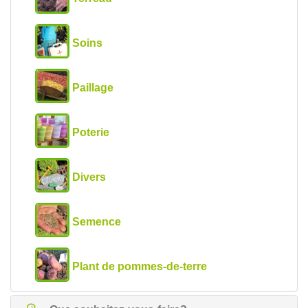
Soins
Paillage
Poterie
Divers
Semence
Plant de pommes-de-terre