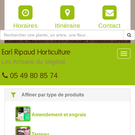
Horaires
Itinéraire
Contact
Earl
Ripaud Horticulture
Toggl
navig
Les Artisans du Végétal
05 49 80 85 74
Affiner par type de produits
Amendement et engrais
Terreau