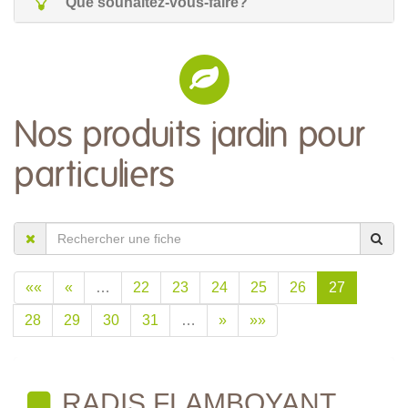
Que souhaitez-vous-faire?
Nos produits jardin pour
particuliers
««
«
…
22
23
24
25
26
27
28
29
30
31
…
»
»»
RADIS FLAMBOYANT