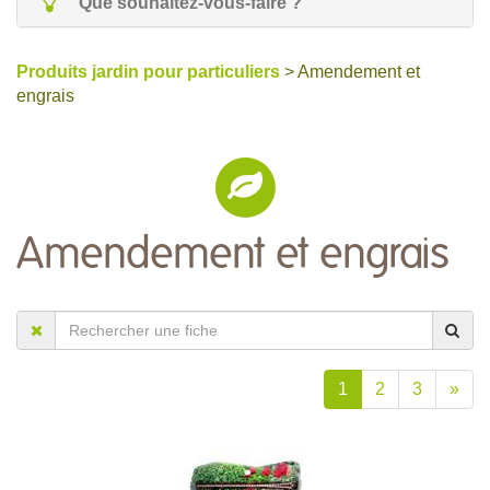
Que souhaitez-vous-faire ?
Produits jardin pour particuliers
> Amendement et
engrais
Amendement et engrais
1
2
3
»