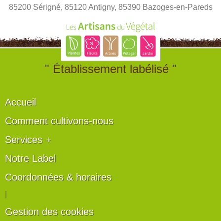
85200 Sérigné, 85120 Antigny, 85390 Bazoges-en-Pareds
" Établissement labélisé "
Accueil
Comment cultivons-nous
Services +
Notre Label
Coordonnées & horaires
|
Gestion des cookies