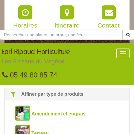
Horaires
Itinéraire
Contact
Earl
Ripaud Horticulture
Toggl
navig
Les Artisans du Végétal
05 49 80 85 74
Affiner par type de produits
Amendement et engrais
Terreau