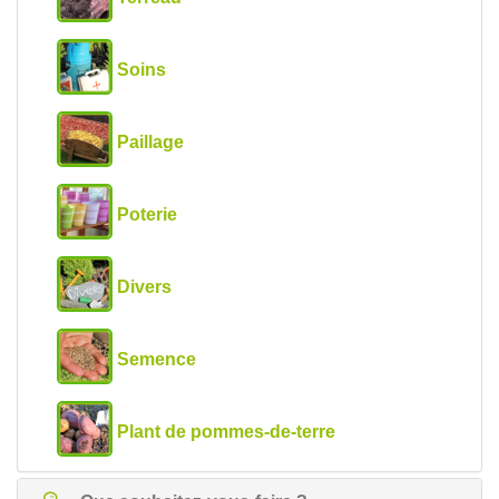
Soins
Paillage
Poterie
Divers
Semence
Plant de pommes-de-terre