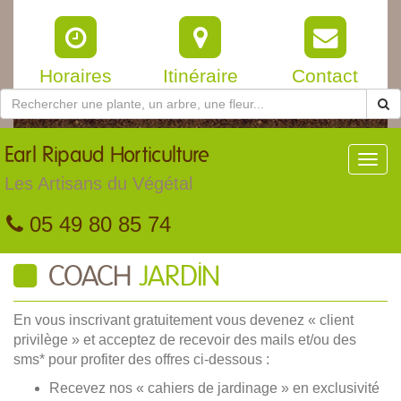
Horaires
Itinéraire
Contact
Earl
Ripaud Horticulture
Toggl
navig
Les Artisans du Végétal
05 49 80 85 74
COACH
JARDIN
En vous inscrivant gratuitement vous devenez « client
privilège » et acceptez de recevoir des mails et/ou des
sms* pour profiter des offres ci-dessous :
Recevez nos « cahiers de jardinage » en exclusivité