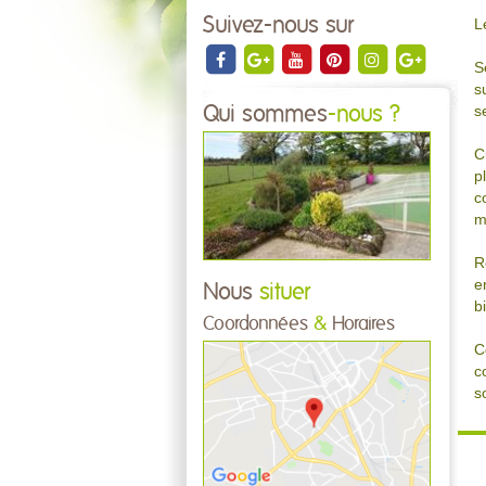
Suivez-nous sur
L
S
s
s
Qui sommes
-nous ?
C
p
c
m
R
e
Nous
situer
b
Coordonnées
&
Horaires
C
c
s