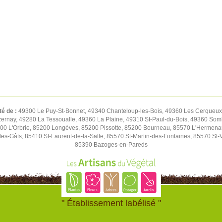
té de :
49300 Le Puy-St-Bonnet, 49340 Chanteloup-les-Bois, 49360 Les Cerqueux,
rnay, 49280 La Tessoualle, 49360 La Plaine, 49310 St-Paul-du-Bois, 49360 Soml
00 L'Orbrie, 85200 Longèves, 85200 Pissotte, 85200 Bourneau, 85570 L'Hermen
es-Gâts, 85410 St-Laurent-de-la-Salle, 85570 St-Martin-des-Fontaines, 85570 St-
85390 Bazoges-en-Pareds
" Établissement labélisé "