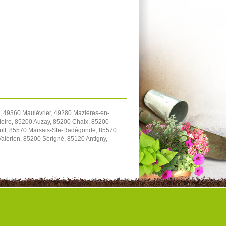
 49360 Maulévrier, 49280 Mazières-en-
oire, 85200 Auzay, 85200 Chaix, 85200
ault, 85570 Marsais-Ste-Radégonde, 85570
Valérien, 85200 Sérigné, 85120 Antigny,