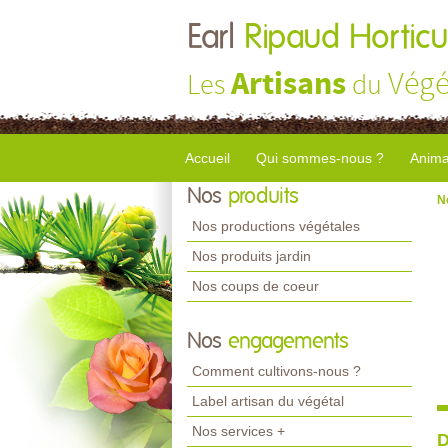
Earl
Ripaud Horticu
Artisans
Végé
Les
du
Accueil
Qui sommes-nous ?
Anima
Nos
produits
N
Nos productions végétales
Nos produits jardin
Nos coups de coeur
Nos
engagements
Comment cultivons-nous ?
Label artisan du végétal
Nos services +
D