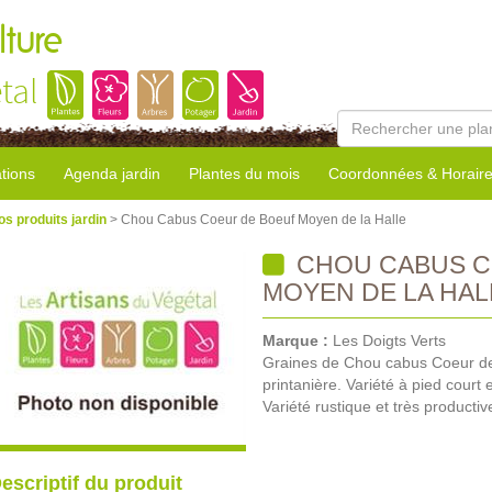
lture
tal
tions
Agenda jardin
Plantes du mois
Coordonnées & Horair
os produits jardin
> Chou Cabus Coeur de Boeuf Moyen de la Halle
CHOU CABUS C
MOYEN DE LA HAL
Marque :
Les Doigts Verts
Graines de Chou cabus Coeur de
printanière. Variété à pied cour
Variété rustique et très productiv
escriptif du produit