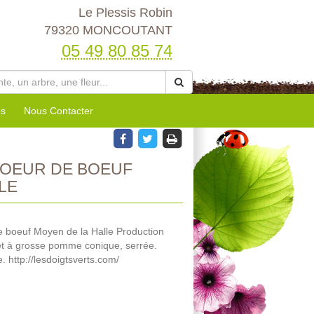
Le Plessis Robin
79320 MONCOUTANT
05 49 80 85 74
es
Nous Contacter
OEUR DE BOEUF
LE
 boeuf Moyen de la Halle Production
t et à grosse pomme conique, serrée.
e. http://lesdoigtsverts.com/