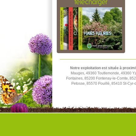
télécharger
Notre exploitation est située à proximi
Mauges, 49360 Toutlemonde, 49360 Yze
Fontaines, 85200 Fontenay-le-Comte, 852
Petosse, 85570 Pouillé, 85410 St-Cyr-d