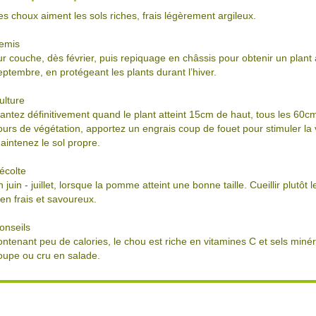
es choux aiment les sols riches, frais légèrement argileux.
emis
ur couche, dès février, puis repiquage en châssis pour obtenir un plant 
eptembre, en protégeant les plants durant l’hiver.
ulture
lantez définitivement quand le plant atteint 15cm de haut, tous les 60cm
ours de végétation, apportez un engrais coup de fouet pour stimuler la 
aintenez le sol propre.
écolte
n juin - juillet, lorsque la pomme atteint une bonne taille. Cueillir plutôt l
ien frais et savoureux.
onseils
ontenant peu de calories, le chou est riche en vitamines C et sels min
oupe ou cru en salade.