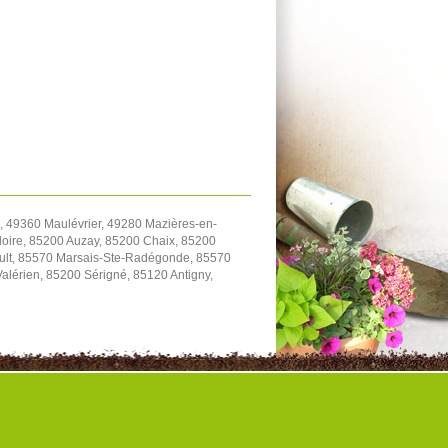
 49360 Maulévrier, 49280 Mazières-en-
oire, 85200 Auzay, 85200 Chaix, 85200
ault, 85570 Marsais-Ste-Radégonde, 85570
Valérien, 85200 Sérigné, 85120 Antigny,