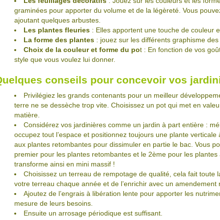
Les feuillages décoratifs
: Jouez sur les couleurs et les form
graminées pour apporter du volume et de la légèreté. Vous pouv
ajoutant quelques arbustes.
Les plantes fleuries
: Elles apportent une touche de couleur et
La forme des plantes
: jouez sur les différents graphisme des 
Choix de la couleur et forme du po
t : En fonction de vos goû
style que vous voulez lui donner.
uelques conseils pour concevoir vos jardin
Privilégiez les grands contenants pour un meilleur développeme
terre ne se dessèche trop vite. Choisissez un pot qui met en valeu
matière.
Considérez vos jardinières comme un jardin à part entière : mé
occupez tout l’espace et positionnez toujours une plante vertical
aux plantes retombantes pour dissimuler en partie le bac. Vous po
premier pour les plantes retombantes et le 2ème pour les plantes à 
transforme ainsi en mini massif !
Choisissez un terreau de rempotage de qualité, cela fait toute l
votre terreau chaque année et de l’enrichir avec un amendement na
Ajoutez de l’engrais à libération lente pour apporter les nutrim
mesure de leurs besoins.
Ensuite un arrosage périodique est suffisant.