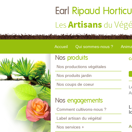
Earl
Ripaud Horticu
Artisans
Végé
Les
du
Accueil
Qui sommes-nous ?
Anima
Nos
produits
C
Nos productions végétales
Nos produits jardin
Nos coups de coeur
L
A
Nos
engagements
L
Comment cultivons-nous ?
l
Label artisan du végétal
A
Nos services +