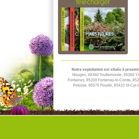
télécharger
Notre exploitation est située à proximi
Mauges, 49360 Toutlemonde, 49360 Yze
Fontaines, 85200 Fontenay-le-Comte, 852
Petosse, 85570 Pouillé, 85410 St-Cyr-d