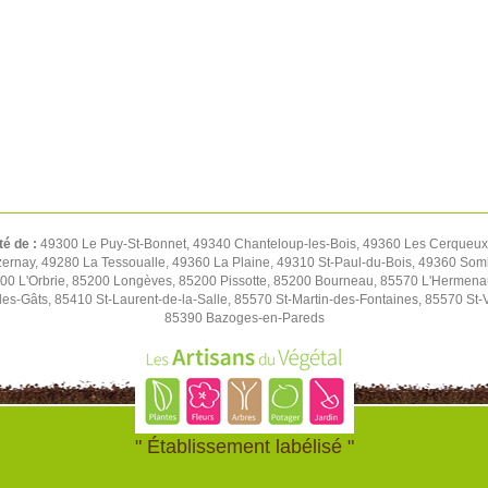
té de :
49300 Le Puy-St-Bonnet, 49340 Chanteloup-les-Bois, 49360 Les Cerqueux,
rnay, 49280 La Tessoualle, 49360 La Plaine, 49310 St-Paul-du-Bois, 49360 Soml
00 L'Orbrie, 85200 Longèves, 85200 Pissotte, 85200 Bourneau, 85570 L'Hermen
es-Gâts, 85410 St-Laurent-de-la-Salle, 85570 St-Martin-des-Fontaines, 85570 St-
85390 Bazoges-en-Pareds
" Établissement labélisé "