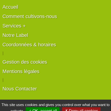
Accueil
Comment cultivons-nous
Services +
Notre Label
Coordonnées & horaires
|
Gestion des cookies
Mentions légales
|
Nous Contacter
Les artisans du végétal
This site uses cookies and gives you control over what you want to
activate
✓ OK, accept all
✗ Deny all cookies