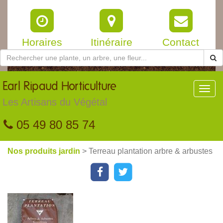
Horaires
Itinéraire
Contact
Earl
Ripaud Horticulture
Toggl
navig
Les Artisans du Végétal
05 49 80 85 74
Nos produits jardin
> Terreau plantation arbre & arbustes