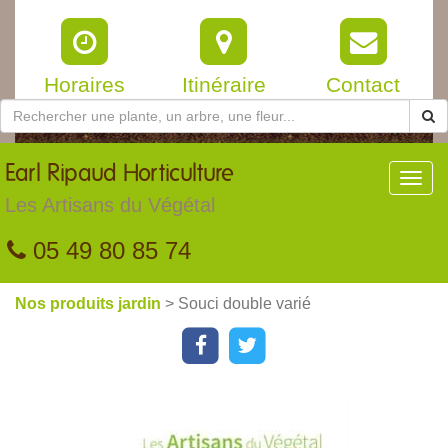
Horaires
Itinéraire
Contact
Earl
Ripaud Horticulture
Toggl
navig
Les Artisans du Végétal
05 49 80 85 74
Nos produits jardin
> Souci double varié