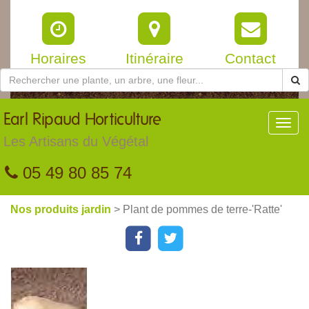
Horaires
Itinéraire
Contact
Earl
Ripaud Horticulture
Toggl
navig
Les Artisans du Végétal
05 49 80 85 74
Nos produits jardin
> Plant de pommes de terre-'Ratte'