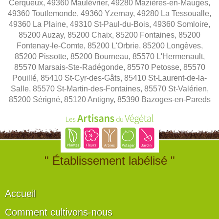
Cerqueux, 49360 Maulévrier, 49280 Mazières-en-Mauges,
49360 Toutlemonde, 49360 Yzernay, 49280 La Tessoualle,
49360 La Plaine, 49310 St-Paul-du-Bois, 49360 Somloire,
85200 Auzay, 85200 Chaix, 85200 Fontaines, 85200
Fontenay-le-Comte, 85200 L'Orbrie, 85200 Longèves,
85200 Pissotte, 85200 Bourneau, 85570 L'Hermenault,
85570 Marsais-Ste-Radégonde, 85570 Petosse, 85570
Pouillé, 85410 St-Cyr-des-Gâts, 85410 St-Laurent-de-la-
Salle, 85570 St-Martin-des-Fontaines, 85570 St-Valérien,
85200 Sérigné, 85120 Antigny, 85390 Bazoges-en-Pareds
" Établissement labélisé "
Accueil
Comment cultivons-nous