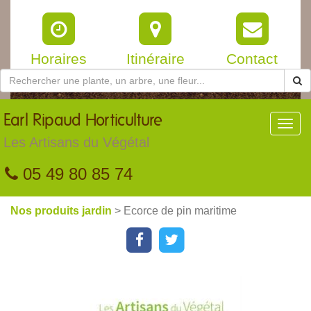
Horaires
Itinéraire
Contact
Earl
Ripaud Horticulture
Toggl
navig
Les Artisans du Végétal
05 49 80 85 74
Nos produits jardin
> Ecorce de pin maritime