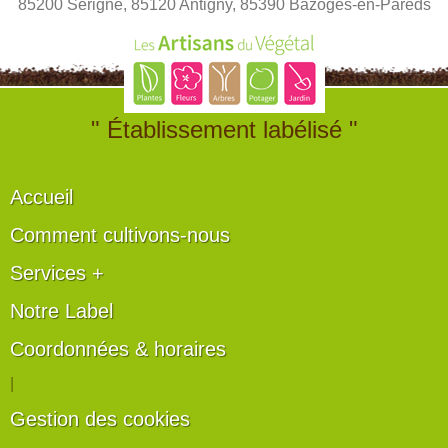
85200 Sérigné, 85120 Antigny, 85390 Bazoges-en-Pareds
" Établissement labélisé "
Accueil
Comment cultivons-nous
Services +
Notre Label
Coordonnées & horaires
|
Gestion des cookies