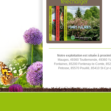
télécharger
Notre exploitation est située à proximi
Mauges, 49360 Toutlemonde, 49360 Yze
Fontaines, 85200 Fontenay-le-Comte, 852
Petosse, 85570 Pouillé, 85410 St-Cyr-d