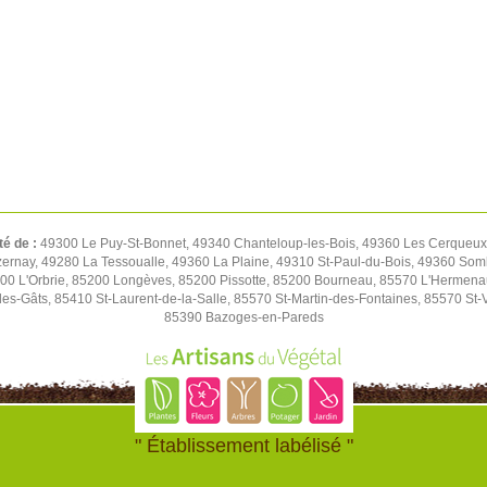
té de :
49300 Le Puy-St-Bonnet, 49340 Chanteloup-les-Bois, 49360 Les Cerqueux,
rnay, 49280 La Tessoualle, 49360 La Plaine, 49310 St-Paul-du-Bois, 49360 Soml
00 L'Orbrie, 85200 Longèves, 85200 Pissotte, 85200 Bourneau, 85570 L'Hermen
es-Gâts, 85410 St-Laurent-de-la-Salle, 85570 St-Martin-des-Fontaines, 85570 St-
85390 Bazoges-en-Pareds
" Établissement labélisé "