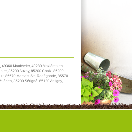
 49360 Maulévrier, 49280 Mazières-en-
oire, 85200 Auzay, 85200 Chaix, 85200
ault, 85570 Marsais-Ste-Radégonde, 85570
Valérien, 85200 Sérigné, 85120 Antigny,