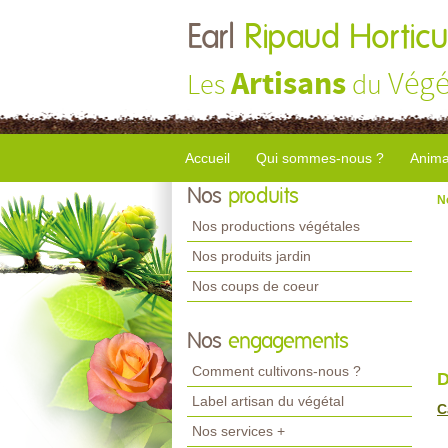
Earl
Ripaud Horticu
Artisans
Végé
Les
du
Accueil
Qui sommes-nous ?
Anima
Nos
produits
N
Nos productions végétales
Nos produits jardin
Nos coups de coeur
Nos
engagements
Comment cultivons-nous ?
D
Label artisan du végétal
C
Nos services +