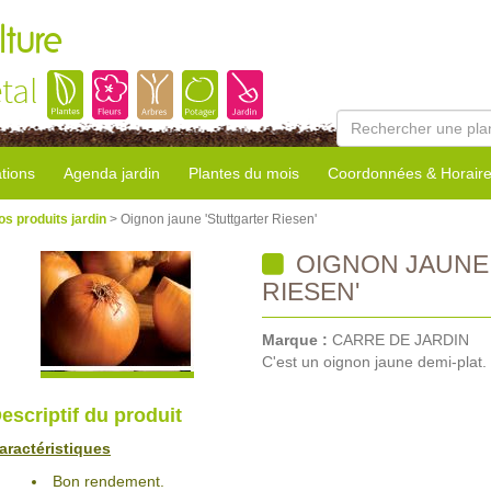
lture
tal
tions
Agenda jardin
Plantes du mois
Coordonnées & Horair
os produits jardin
> Oignon jaune 'Stuttgarter Riesen'
OIGNON JAUNE
RIESEN'
Marque :
CARRE DE JARDIN
C'est un oignon jaune demi-plat.
escriptif du produit
aractéristiques
Bon rendement.