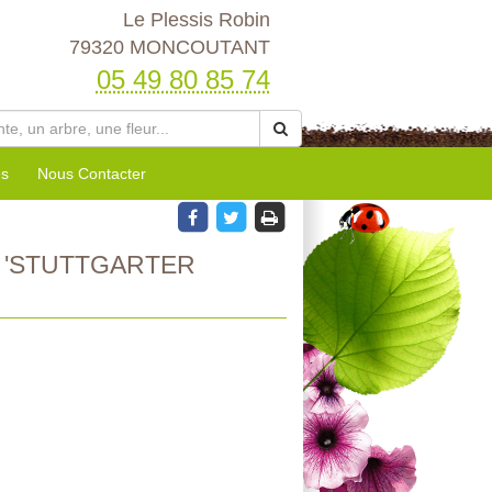
Le Plessis Robin
79320 MONCOUTANT
05 49 80 85 74
es
Nous Contacter
 'STUTTGARTER