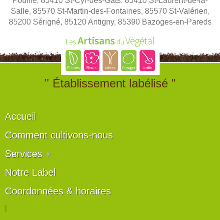
Pouillé, 85410 St-Cyr-des-Gâts, 85410 St-Laurent-de-la-
Salle, 85570 St-Martin-des-Fontaines, 85570 St-Valérien,
85200 Sérigné, 85120 Antigny, 85390 Bazoges-en-Pareds
" Établissement labélisé "
Accueil
Comment cultivons-nous
Services +
Notre Label
Coordonnées & horaires
|