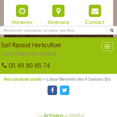
Horaires
Itinéraire
Contact
Earl
Ripaud Horticulture
Toggl
navig
Les Artisans du Végétal
05 49 80 85 74
Nos produits jardin
> Laitue Merveille des 4 Saisons Bio