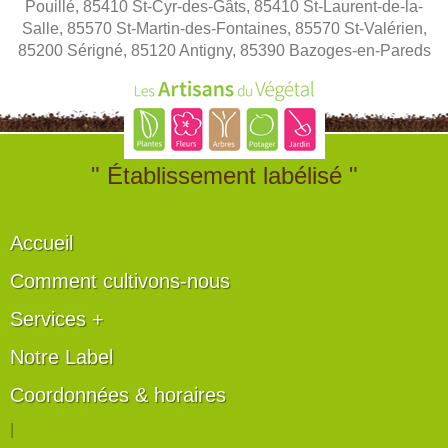
Pouillé, 85410 St-Cyr-des-Gâts, 85410 St-Laurent-de-la-
Salle, 85570 St-Martin-des-Fontaines, 85570 St-Valérien,
85200 Sérigné, 85120 Antigny, 85390 Bazoges-en-Pareds
" Établissement labélisé "
Accueil
Comment cultivons-nous
Services +
Notre Label
Coordonnées & horaires
|