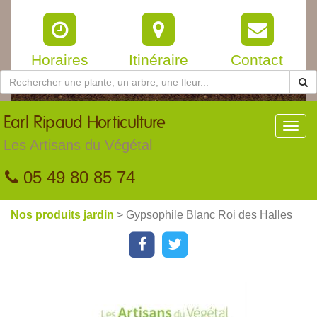
Horaires
Itinéraire
Contact
Earl
Ripaud Horticulture
Toggl
navig
Les Artisans du Végétal
05 49 80 85 74
Nos produits jardin
> Gypsophile Blanc Roi des Halles