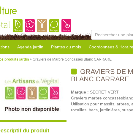
lture
tal
tions
Agenda jardin
Plantes du mois
Coordonnées & Horair
os produits jardin
> Graviers de Marbre Concassés Blanc CARRARE
GRAVIERS DE 
BLANC CARRARE
Marque :
SECRET VERT
Graviers marbre concassésblanc 
Utilisation pour massifs, arbres,
rocailles, bacs, jardinières, susp
escriptif du produit