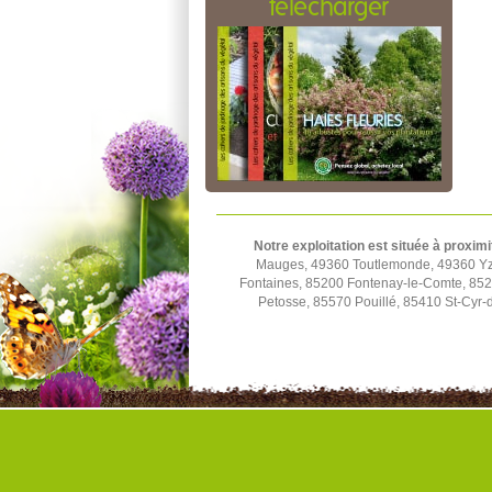
télécharger
Notre exploitation est située à proximi
Mauges, 49360 Toutlemonde, 49360 Yze
Fontaines, 85200 Fontenay-le-Comte, 852
Petosse, 85570 Pouillé, 85410 St-Cyr-d