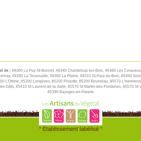
té de :
49300 Le Puy-St-Bonnet, 49340 Chanteloup-les-Bois, 49360 Les Cerqueux,
rnay, 49280 La Tessoualle, 49360 La Plaine, 49310 St-Paul-du-Bois, 49360 Soml
00 L'Orbrie, 85200 Longèves, 85200 Pissotte, 85200 Bourneau, 85570 L'Hermen
es-Gâts, 85410 St-Laurent-de-la-Salle, 85570 St-Martin-des-Fontaines, 85570 St-
85390 Bazoges-en-Pareds
" Établissement labélisé "