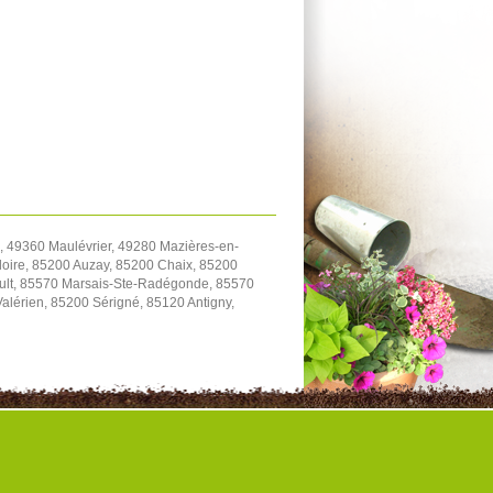
 49360 Maulévrier, 49280 Mazières-en-
oire, 85200 Auzay, 85200 Chaix, 85200
ault, 85570 Marsais-Ste-Radégonde, 85570
Valérien, 85200 Sérigné, 85120 Antigny,