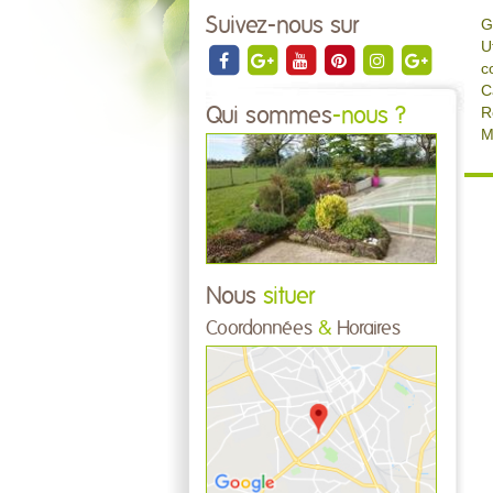
Suivez-nous sur
G
U
c
C
R
Qui sommes
-nous ?
M
Nous
situer
Coordonnées
&
Horaires