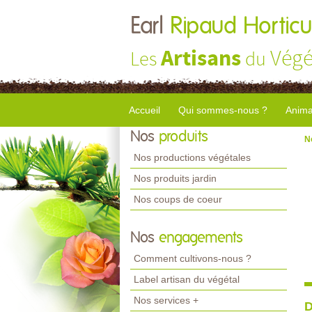
Earl
Ripaud Horticu
Artisans
Végé
Les
du
Accueil
Qui sommes-nous ?
Anima
Nos
produits
N
Nos productions végétales
Nos produits jardin
Nos coups de coeur
Nos
engagements
Comment cultivons-nous ?
Label artisan du végétal
Nos services +
D