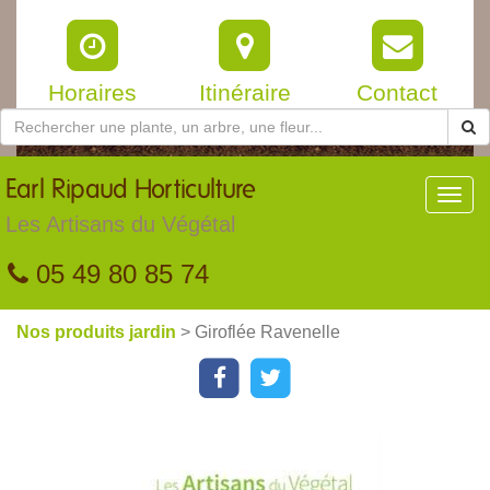
Horaires
Itinéraire
Contact
Earl
Ripaud Horticulture
Toggl
navig
Les Artisans du Végétal
05 49 80 85 74
Nos produits jardin
> Giroflée Ravenelle