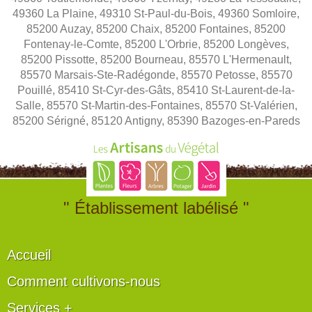
49360 La Plaine, 49310 St-Paul-du-Bois, 49360 Somloire,
85200 Auzay, 85200 Chaix, 85200 Fontaines, 85200
Fontenay-le-Comte, 85200 L'Orbrie, 85200 Longèves,
85200 Pissotte, 85200 Bourneau, 85570 L'Hermenault,
85570 Marsais-Ste-Radégonde, 85570 Petosse, 85570
Pouillé, 85410 St-Cyr-des-Gâts, 85410 St-Laurent-de-la-
Salle, 85570 St-Martin-des-Fontaines, 85570 St-Valérien,
85200 Sérigné, 85120 Antigny, 85390 Bazoges-en-Pareds
" Établissement labélisé "
Accueil
Comment cultivons-nous
Services +