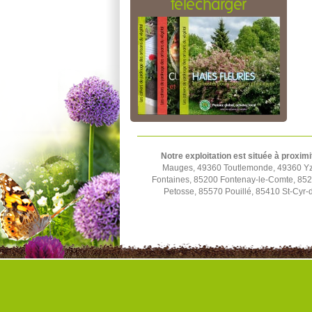
télécharger
Notre exploitation est située à proximi
Mauges, 49360 Toutlemonde, 49360 Yze
Fontaines, 85200 Fontenay-le-Comte, 852
Petosse, 85570 Pouillé, 85410 St-Cyr-d