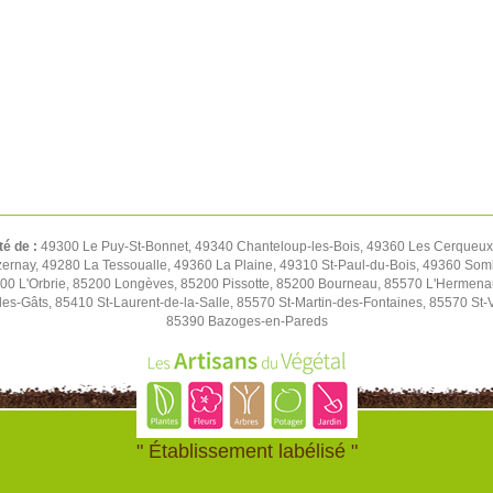
té de :
49300 Le Puy-St-Bonnet, 49340 Chanteloup-les-Bois, 49360 Les Cerqueux,
rnay, 49280 La Tessoualle, 49360 La Plaine, 49310 St-Paul-du-Bois, 49360 Soml
00 L'Orbrie, 85200 Longèves, 85200 Pissotte, 85200 Bourneau, 85570 L'Hermen
es-Gâts, 85410 St-Laurent-de-la-Salle, 85570 St-Martin-des-Fontaines, 85570 St-
85390 Bazoges-en-Pareds
" Établissement labélisé "