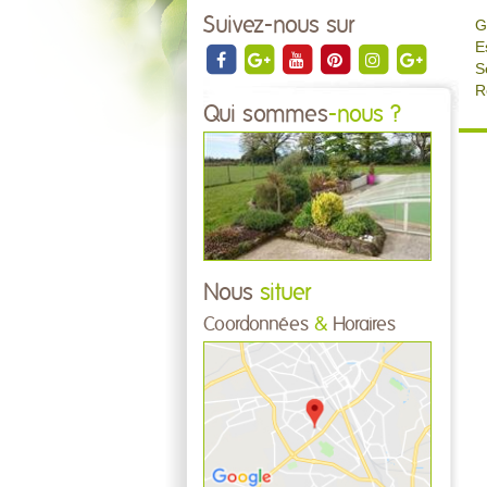
Suivez-nous sur
G
E
S
R
Qui sommes
-nous ?
Nous
situer
Coordonnées
&
Horaires