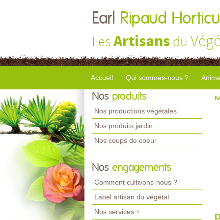
Earl
Ripaud Horticu
Artisans
Végé
Les
du
Accueil
Qui sommes-nous ?
Anima
Nos
produits
N
Nos productions végétales
Nos produits jardin
Nos coups de coeur
Nos
engagements
Comment cultivons-nous ?
Label artisan du végétal
Nos services +
D