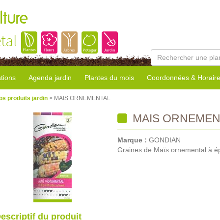
lture
tal
tions
Agenda jardin
Plantes du mois
Coordonnées & Horair
os produits jardin
> MAIS ORNEMENTAL
MAIS ORNEMEN
Marque :
GONDIAN
Graines de Maïs ornemental à épi
escriptif du produit