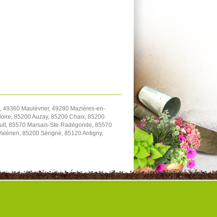
 49360 Maulévrier, 49280 Mazières-en-
oire, 85200 Auzay, 85200 Chaix, 85200
ault, 85570 Marsais-Ste-Radégonde, 85570
Valérien, 85200 Sérigné, 85120 Antigny,