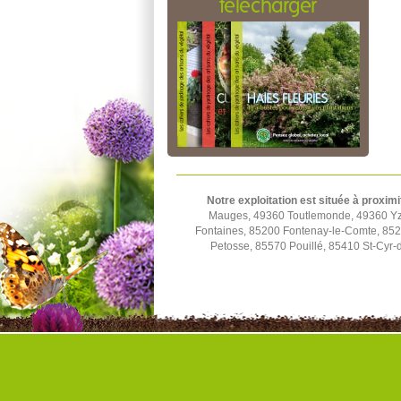
télécharger
Notre exploitation est située à proximi
Mauges, 49360 Toutlemonde, 49360 Yze
Fontaines, 85200 Fontenay-le-Comte, 852
Petosse, 85570 Pouillé, 85410 St-Cyr-d