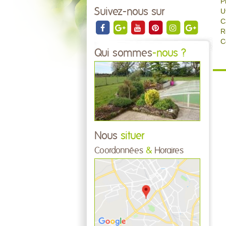
P
Suivez-nous sur
U
C
R
C
Qui sommes
-nous ?
Nous
situer
Coordonnées
&
Horaires