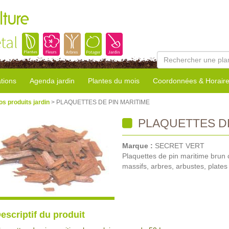
lture
tal
tions
Agenda jardin
Plantes du mois
Coordonnées & Horair
os produits jardin
> PLAQUETTES DE PIN MARITIME
PLAQUETTES DE
Marque :
SECRET VERT
Plaquettes de pin maritime brun c
massifs, arbres, arbustes, plates
escriptif du produit