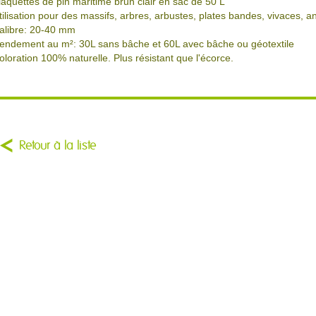
laquettes de pin maritime brun clair en sac de 50 L
tilisation pour des massifs, arbres, arbustes, plates bandes, vivaces, a
alibre: 20-40 mm
endement au m²: 30L sans bâche et 60L avec bâche ou géotextile
oloration 100% naturelle. Plus résistant que l'écorce.
Retour à la liste