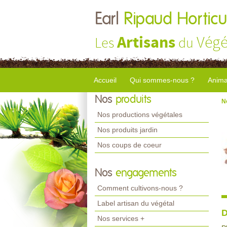
Earl
Ripaud Horticu
Artisans
Végé
Les
du
Accueil
Qui sommes-nous ?
Anima
Nos
produits
N
Nos productions végétales
Nos produits jardin
Nos coups de coeur
Nos
engagements
Comment cultivons-nous ?
Label artisan du végétal
D
Nos services +