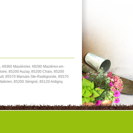
 49360 Maulévrier, 49280 Mazières-en-
oire, 85200 Auzay, 85200 Chaix, 85200
ault, 85570 Marsais-Ste-Radégonde, 85570
Valérien, 85200 Sérigné, 85120 Antigny,