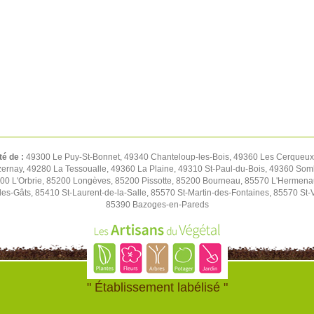
té de :
49300 Le Puy-St-Bonnet, 49340 Chanteloup-les-Bois, 49360 Les Cerqueux,
rnay, 49280 La Tessoualle, 49360 La Plaine, 49310 St-Paul-du-Bois, 49360 Soml
00 L'Orbrie, 85200 Longèves, 85200 Pissotte, 85200 Bourneau, 85570 L'Hermen
es-Gâts, 85410 St-Laurent-de-la-Salle, 85570 St-Martin-des-Fontaines, 85570 St-
85390 Bazoges-en-Pareds
" Établissement labélisé "