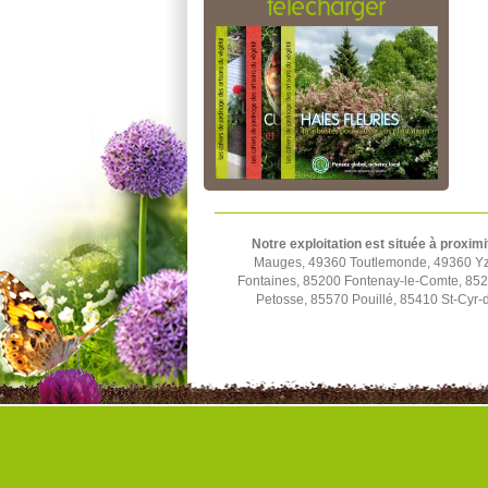
télécharger
Notre exploitation est située à proximi
Mauges, 49360 Toutlemonde, 49360 Yze
Fontaines, 85200 Fontenay-le-Comte, 852
Petosse, 85570 Pouillé, 85410 St-Cyr-d