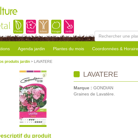
lture
tal
tions
Agenda jardin
Plantes du mois
Coordonnées & Horair
os produits jardin
> LAVATERE
LAVATERE
Marque :
GONDIAN
Graines de Lavatère.
escriptif du produit