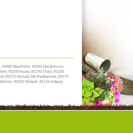
 49360 Maulévrier, 49280 Mazières-en-
oire, 85200 Auzay, 85200 Chaix, 85200
ault, 85570 Marsais-Ste-Radégonde, 85570
Valérien, 85200 Sérigné, 85120 Antigny,