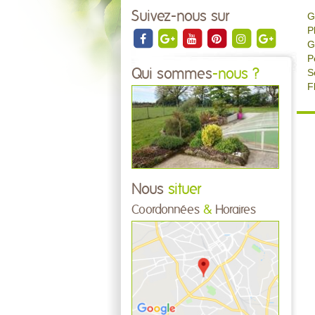
Suivez-nous sur
G
P
G
P
Qui sommes
-nous ?
S
F
Nous
situer
Coordonnées
&
Horaires