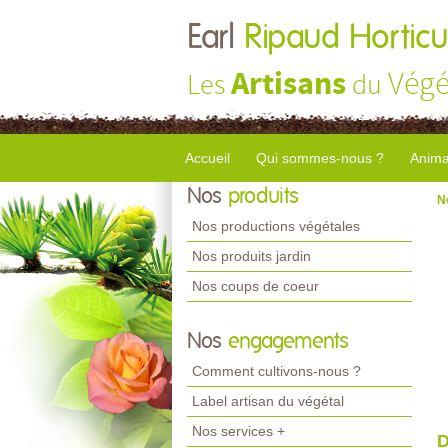
Earl
Ripaud Horticu
Artisans
Végé
Les
du
Accueil
Qui sommes-nous ?
Anima
Nos
produits
N
Nos productions végétales
Nos produits jardin
Nos coups de coeur
Nos
engagements
Comment cultivons-nous ?
Label artisan du végétal
Nos services +
D