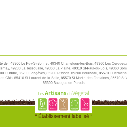
té de :
49300 Le Puy-St-Bonnet, 49340 Chanteloup-les-Bois, 49360 Les Cerqueux,
rnay, 49280 La Tessoualle, 49360 La Plaine, 49310 St-Paul-du-Bois, 49360 Soml
00 L'Orbrie, 85200 Longèves, 85200 Pissotte, 85200 Bourneau, 85570 L'Hermen
es-Gâts, 85410 St-Laurent-de-la-Salle, 85570 St-Martin-des-Fontaines, 85570 St-
85390 Bazoges-en-Pareds
" Établissement labélisé "