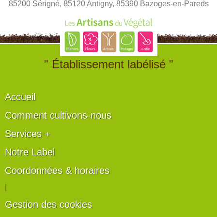
85200 Sérigné, 85120 Antigny, 85390 Bazoges-en-Pareds
" Établissement labélisé "
Accueil
Comment cultivons-nous
Services +
Notre Label
Coordonnées & horaires
|
Gestion des cookies