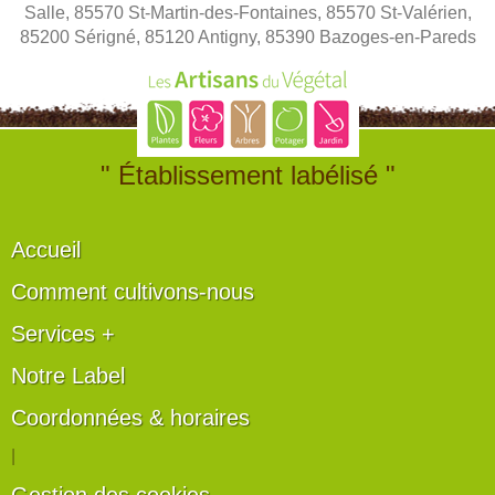
Salle, 85570 St-Martin-des-Fontaines, 85570 St-Valérien,
85200 Sérigné, 85120 Antigny, 85390 Bazoges-en-Pareds
" Établissement labélisé "
Accueil
Comment cultivons-nous
Services +
Notre Label
Coordonnées & horaires
|
Gestion des cookies