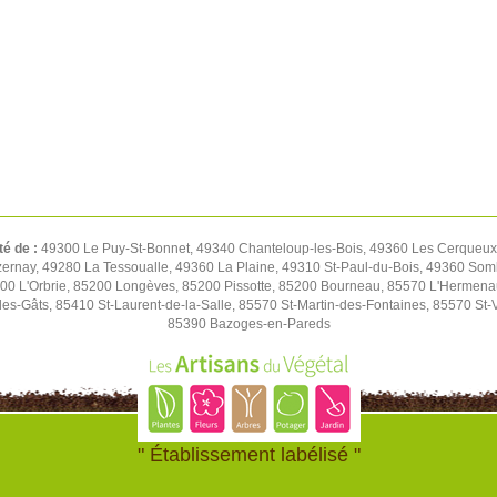
té de :
49300 Le Puy-St-Bonnet, 49340 Chanteloup-les-Bois, 49360 Les Cerqueux,
rnay, 49280 La Tessoualle, 49360 La Plaine, 49310 St-Paul-du-Bois, 49360 Soml
00 L'Orbrie, 85200 Longèves, 85200 Pissotte, 85200 Bourneau, 85570 L'Hermen
es-Gâts, 85410 St-Laurent-de-la-Salle, 85570 St-Martin-des-Fontaines, 85570 St-
85390 Bazoges-en-Pareds
" Établissement labélisé "