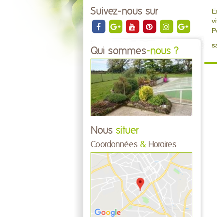
Suivez-nous sur
E
v
P
s
Qui sommes
-nous ?
Nous
situer
Coordonnées
&
Horaires