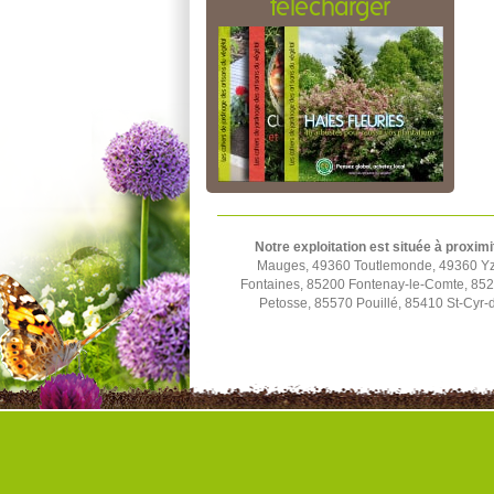
télécharger
Notre exploitation est située à proximi
Mauges, 49360 Toutlemonde, 49360 Yze
Fontaines, 85200 Fontenay-le-Comte, 852
Petosse, 85570 Pouillé, 85410 St-Cyr-d