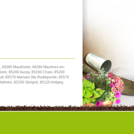
 49360 Maulévrier, 49280 Mazières-en-
oire, 85200 Auzay, 85200 Chaix, 85200
ault, 85570 Marsais-Ste-Radégonde, 85570
Valérien, 85200 Sérigné, 85120 Antigny,