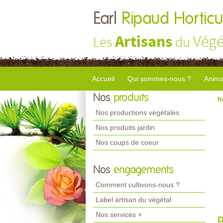
Earl
Ripaud Horticu
Artisans
Végé
Les
du
Accueil
Qui sommes-nous ?
Anima
Nos
produits
N
Nos productions végétales
Nos produits jardin
Nos coups de coeur
Nos
engagements
Comment cultivons-nous ?
Label artisan du végétal
Nos services +
D