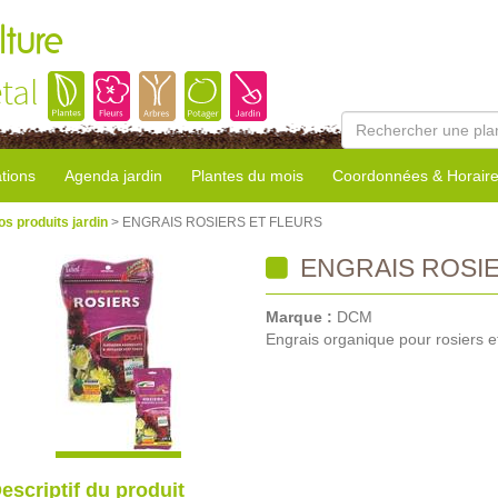
lture
tal
tions
Agenda jardin
Plantes du mois
Coordonnées & Horair
os produits jardin
> ENGRAIS ROSIERS ET FLEURS
ENGRAIS ROSIE
Marque :
DCM
Engrais organique pour rosiers et
escriptif du produit