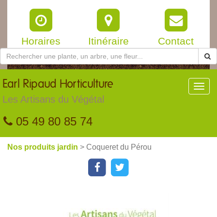
Horaires
Itinéraire
Contact
Earl
Ripaud Horticulture
Toggl
navig
Les Artisans du Végétal
05 49 80 85 74
Nos produits jardin
> Coqueret du Pérou