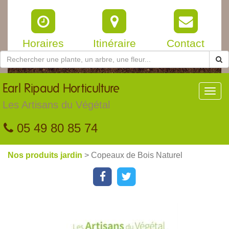
Horaires
Itinéraire
Contact
Earl
Ripaud Horticulture
Toggl
navig
Les Artisans du Végétal
05 49 80 85 74
Nos produits jardin
> Copeaux de Bois Naturel