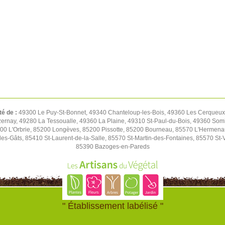
té de :
49300 Le Puy-St-Bonnet, 49340 Chanteloup-les-Bois, 49360 Les Cerqueux,
rnay, 49280 La Tessoualle, 49360 La Plaine, 49310 St-Paul-du-Bois, 49360 Soml
00 L'Orbrie, 85200 Longèves, 85200 Pissotte, 85200 Bourneau, 85570 L'Hermen
es-Gâts, 85410 St-Laurent-de-la-Salle, 85570 St-Martin-des-Fontaines, 85570 St-
85390 Bazoges-en-Pareds
" Établissement labélisé "