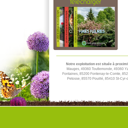
télécharger
Notre exploitation est située à proximi
Mauges, 49360 Toutlemonde, 49360 Yze
Fontaines, 85200 Fontenay-le-Comte, 852
Petosse, 85570 Pouillé, 85410 St-Cyr-d