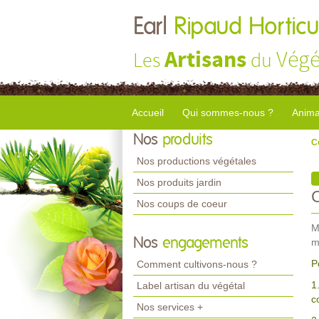
Earl
Ripaud Horticu
Artisans
Végé
Les
du
Accueil
Qui sommes-nous ?
Anima
Nos
produits
C
Nos productions végétales
Nos produits jardin
Nos coups de coeur
M
Nos
engagements
m
P
Comment cultivons-nous ?
1
Label artisan du végétal
c
Nos services +