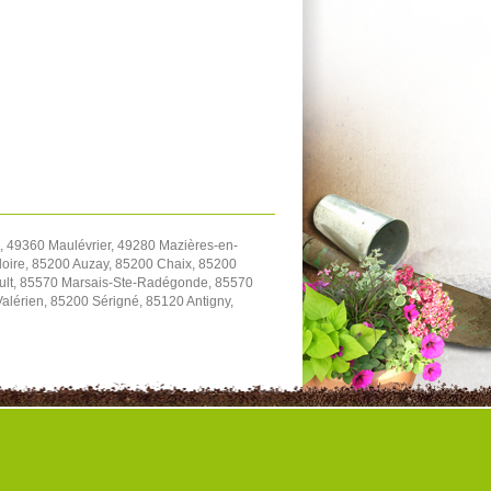
 49360 Maulévrier, 49280 Mazières-en-
oire, 85200 Auzay, 85200 Chaix, 85200
ault, 85570 Marsais-Ste-Radégonde, 85570
Valérien, 85200 Sérigné, 85120 Antigny,