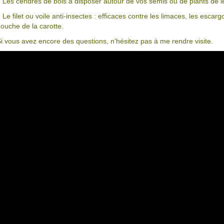
. Les cendres de bois à disposer autour de vos semis ou de plants de
. Le filet ou voile anti-insectes : efficaces contre les limaces, les escar
ouche de la carotte.
i vous avez encore des questions, n'hésitez pas à me rendre visite.