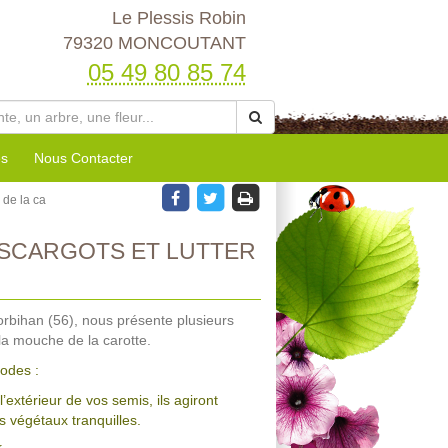
Le Plessis Robin
79320 MONCOUTANT
05 49 80 85 74
es
Nous Contacter
 de la ca
ESCARGOTS ET LUTTER
rbihan (56), nous présente plusieurs
la mouche de la carotte.
hodes :
extérieur de vos semis, ils agiront
 végétaux tranquilles.