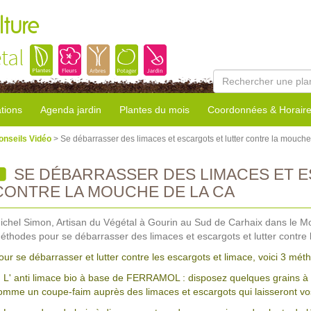
lture
tal
tions
Agenda jardin
Plantes du mois
Coordonnées & Horair
onseils Vidéo
> Se débarrasser des limaces et escargots et lutter contre la mouche
SE DÉBARRASSER DES LIMACES ET 
CONTRE LA MOUCHE DE LA CA
ichel Simon, Artisan du Végétal à Gourin au Sud de Carhaix dans le Mo
éthodes pour se débarrasser des limaces et escargots et lutter contre 
our se débarrasser et lutter contre les escargots et limace, voici 3 mét
. L' anti limace bio à base de FERRAMOL : disposez quelques grains à l’
omme un coupe-faim auprès des limaces et escargots qui laisseront vos