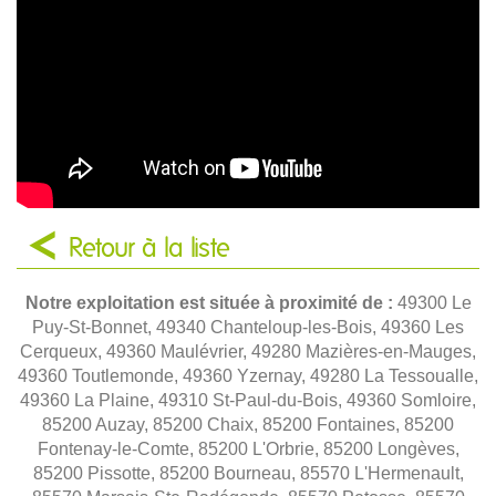
Retour à la liste
Notre exploitation est située à proximité de :
49300 Le
Puy-St-Bonnet, 49340 Chanteloup-les-Bois, 49360 Les
Cerqueux, 49360 Maulévrier, 49280 Mazières-en-Mauges,
49360 Toutlemonde, 49360 Yzernay, 49280 La Tessoualle,
49360 La Plaine, 49310 St-Paul-du-Bois, 49360 Somloire,
85200 Auzay, 85200 Chaix, 85200 Fontaines, 85200
Fontenay-le-Comte, 85200 L'Orbrie, 85200 Longèves,
85200 Pissotte, 85200 Bourneau, 85570 L'Hermenault,