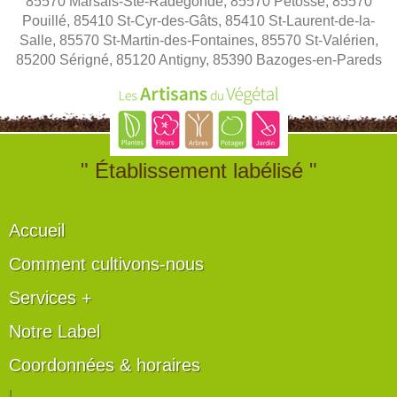
85570 Marsais-Ste-Radégonde, 85570 Petosse, 85570
Pouillé, 85410 St-Cyr-des-Gâts, 85410 St-Laurent-de-la-
Salle, 85570 St-Martin-des-Fontaines, 85570 St-Valérien,
85200 Sérigné, 85120 Antigny, 85390 Bazoges-en-Pareds
" Établissement labélisé "
Accueil
Comment cultivons-nous
Services +
Notre Label
Coordonnées & horaires
|