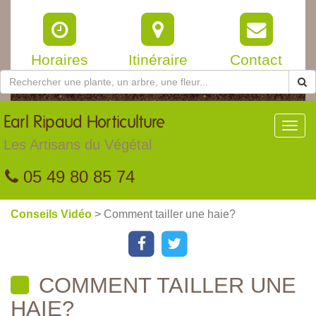
Horaires
Itinéraire
Contact
Earl
Ripaud Horticulture
Toggl
navig
Les Artisans du Végétal
05 49 80 85 74
Conseils Vidéo
> Comment tailler une haie?
COMMENT TAILLER UNE
HAIE?