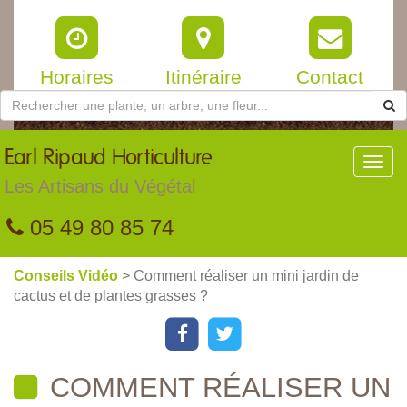
Horaires
Itinéraire
Contact
Earl
Ripaud Horticulture
Toggl
navig
Les Artisans du Végétal
05 49 80 85 74
Conseils Vidéo
> Comment réaliser un mini jardin de
cactus et de plantes grasses ?
COMMENT RÉALISER UN