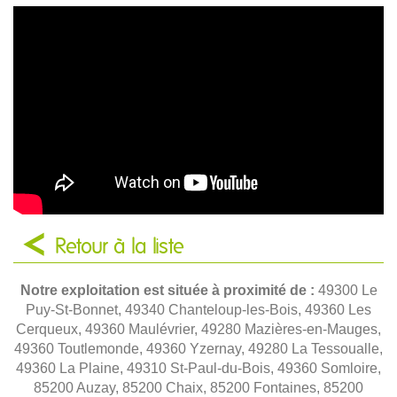
Retour à la liste
Notre exploitation est située à proximité de :
49300 Le
Puy-St-Bonnet, 49340 Chanteloup-les-Bois, 49360 Les
Cerqueux, 49360 Maulévrier, 49280 Mazières-en-Mauges,
49360 Toutlemonde, 49360 Yzernay, 49280 La Tessoualle,
49360 La Plaine, 49310 St-Paul-du-Bois, 49360 Somloire,
85200 Auzay, 85200 Chaix, 85200 Fontaines, 85200