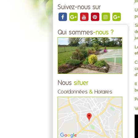
j
Suivez-nous sur
U
p
S
d
Qui sommes
-nous ?
j
L
e
C
c
d
Nous
situer
I
b
Coordonnées
&
Horaires
P
V