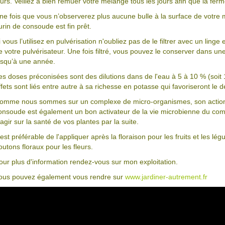
ours. Veillez à bien remuer votre mélange tous les jours afin que la f
ne fois que vous n’observerez plus aucune bulle à la surface de votre
urin de consoude est fin prêt.
i vous l’utilisez en pulvérisation n'oubliez pas de le filtrer avec un lin
e votre pulvérisateur. Une fois filtré, vous pouvez le conserver dans u
usqu’à une année.
es doses préconisées sont des dilutions dans de l'eau à 5 à 10 % (soit 
ffets sont liés entre autre à sa richesse en potasse qui favoriseront le 
omme nous sommes sur un complexe de micro-organismes, son action 
onsoude est également un bon activateur de la vie microbienne du com
'agir sur la santé de vos plantes par la suite.
l est préférable de l'appliquer après la floraison pour les fruits et les l
outons floraux pour les fleurs.
our plus d'information rendez-vous sur mon exploitation.
ous pouvez également vous rendre sur
www.jardiner-autrement.fr