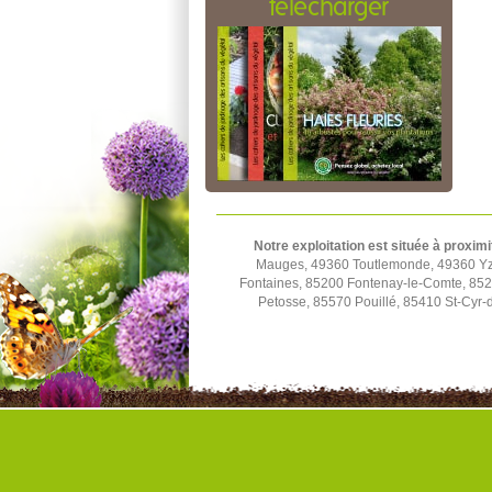
télécharger
Notre exploitation est située à proximi
Mauges, 49360 Toutlemonde, 49360 Yze
Fontaines, 85200 Fontenay-le-Comte, 852
Petosse, 85570 Pouillé, 85410 St-Cyr-d