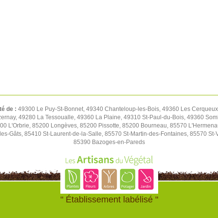
té de :
49300 Le Puy-St-Bonnet, 49340 Chanteloup-les-Bois, 49360 Les Cerqueux,
rnay, 49280 La Tessoualle, 49360 La Plaine, 49310 St-Paul-du-Bois, 49360 Soml
00 L'Orbrie, 85200 Longèves, 85200 Pissotte, 85200 Bourneau, 85570 L'Hermen
es-Gâts, 85410 St-Laurent-de-la-Salle, 85570 St-Martin-des-Fontaines, 85570 St-
85390 Bazoges-en-Pareds
" Établissement labélisé "