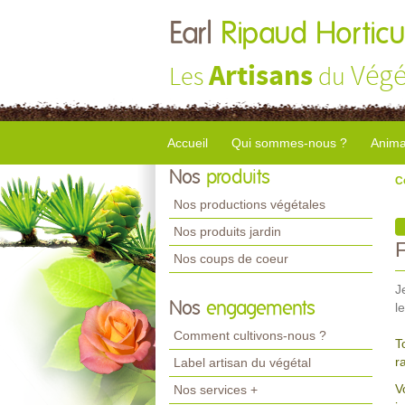
Earl
Ripaud Horticu
Artisans
Végé
Les
du
Accueil
Qui sommes-nous ?
Anima
Nos
produits
C
Nos productions végétales
Nos produits jardin
Nos coups de coeur
J
Nos
engagements
l
Comment cultivons-nous ?
T
r
Label artisan du végétal
V
Nos services +