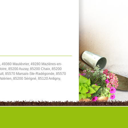
 49360 Maulévrier, 49280 Mazières-en-
oire, 85200 Auzay, 85200 Chaix, 85200
ault, 85570 Marsais-Ste-Radégonde, 85570
Valérien, 85200 Sérigné, 85120 Antigny,