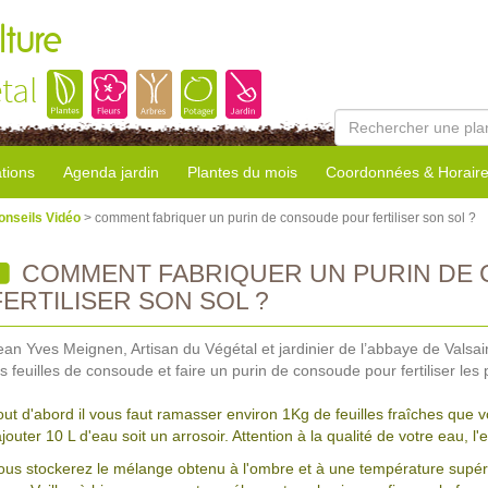
lture
tal
tions
Agenda jardin
Plantes du mois
Coordonnées & Horair
onseils Vidéo
> comment fabriquer un purin de consoude pour fertiliser son sol ?
COMMENT FABRIQUER UN PURIN DE
FERTILISER SON SOL ?
ean Yves Meignen, Artisan du Végétal et jardinier de l’abbaye de Valsai
es feuilles de consoude et faire un purin de consoude pour fertiliser les
out d'abord il vous faut ramasser environ 1Kg de feuilles fraîches que
ajouter 10 L d'eau soit un arrosoir. Attention à la qualité de votre eau, l'
ous stockerez le mélange obtenu à l'ombre et à une température supér