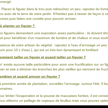
mmergé.
- Placez le figuier dans le trou puis rebouchez un peu, rajoutez du fumi
rou avec de la terre de votre jardin. N’hésitez pas à tasser de façon à ce
acines puis faites une cuvette pour pouvoir arroser.
ù planter un figuier ?
es figuiers demandent une exposition assez particulière ; ils doivent êtr
ud pour bénéficier d'un maximum de lumière et de chaleur si vous souha
'astuce de votre artisan du végétal : rajoutez à l'eau d'arrosage un peu d
urin pour 10 L d'eau ), qui est un très bon dynamisant et fortifiant.
omment tailler un figuier et quand tailler un figuier ?
l n' existe aucune taille particulière pour avoir une fructification sur un fig
iver et vise à éliminer les branches les plus vieilles qui viennent de fructi
ombien et quand arroser un figuier ?
a première année de plantation, surveillez l'arrosage, surtout l'été. Il fa
emaines.
our limiter l'évaporation et la pousse de mauvaises herbes, il est conseillé
ous utilisons un paillage de copeaux de feuillus mais vous pouvez opte