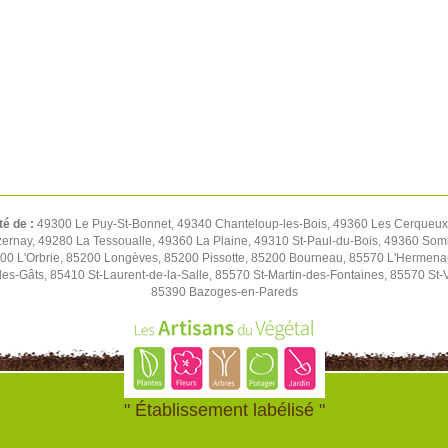
té de :
49300 Le Puy-St-Bonnet, 49340 Chanteloup-les-Bois, 49360 Les Cerqueux,
rnay, 49280 La Tessoualle, 49360 La Plaine, 49310 St-Paul-du-Bois, 49360 Soml
00 L'Orbrie, 85200 Longèves, 85200 Pissotte, 85200 Bourneau, 85570 L'Hermen
es-Gâts, 85410 St-Laurent-de-la-Salle, 85570 St-Martin-des-Fontaines, 85570 St-
85390 Bazoges-en-Pareds
" Établissement labélisé "