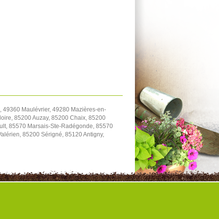
 49360 Maulévrier, 49280 Mazières-en-
oire, 85200 Auzay, 85200 Chaix, 85200
ault, 85570 Marsais-Ste-Radégonde, 85570
Valérien, 85200 Sérigné, 85120 Antigny,