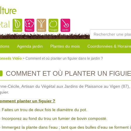
lture
tal
tions
Agenda jardin
Plantes du mois
Coordonnées & Horair
onseils Vidéo
> Comment et où planter un figuier dans le jardin ?
COMMENT ET OÙ PLANTER UN FIGUIE
nne-Cécile, Artisan du Végétal aux Jardins de Plaisance au Vigen (87)
guier.
omment planter un figuier ?
- Faites un trou de deux fois le diamètre du pot.
- Incorporez au fond du trou un fumier de bovin composté.
- Immergez la plante dans l'eau ; tant que des bulles d'eau se forment à 