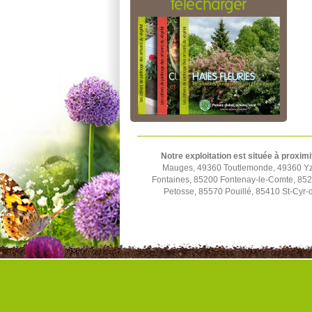
télécharger
Notre exploitation est située à proximi
Mauges, 49360 Toutlemonde, 49360 Yze
Fontaines, 85200 Fontenay-le-Comte, 852
Petosse, 85570 Pouillé, 85410 St-Cyr-d