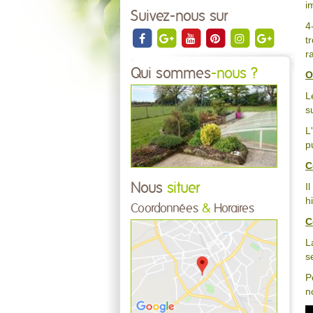
i
Suivez-nous sur
4
t
r
Qui sommes
-nous ?
O
L
s
L
p
C
Nous
situer
I
h
Coordonnées
&
Horaires
C
L
s
P
n