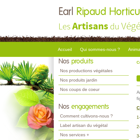
Earl
Ripaud Horticu
Artisans
Végé
Les
du
Accueil
Qui sommes-nous ?
Anima
Nos
produits
C
Nos productions végétales
Nos produits jardin
Nos coups de coeur
A
fi
Nos
engagements
C
Comment cultivons-nous ?
1
Label artisan du végétal
2
Nos services +
3