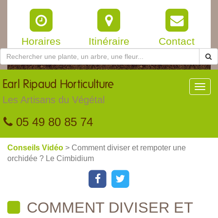
Horaires
Itinéraire
Contact
Earl
Ripaud Horticulture
Toggl
navig
Les Artisans du Végétal
05 49 80 85 74
Conseils Vidéo
> Comment diviser et rempoter une
orchidée ? Le Cimbidium
COMMENT DIVISER ET