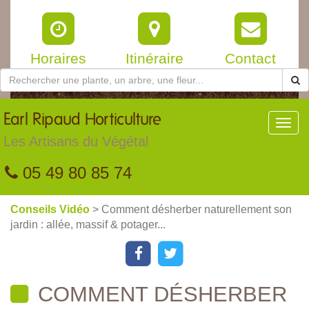
Horaires
Itinéraire
Contact
Earl
Ripaud Horticulture
Toggl
navig
Les Artisans du Végétal
05 49 80 85 74
Conseils Vidéo
> Comment désherber naturellement son
jardin : allée, massif & potager...
COMMENT DÉSHERBER