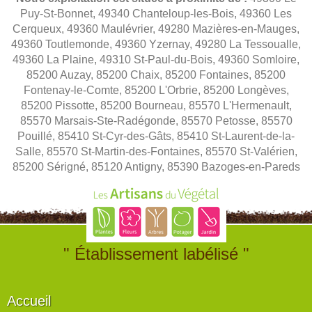
Puy-St-Bonnet, 49340 Chanteloup-les-Bois, 49360 Les
Cerqueux, 49360 Maulévrier, 49280 Mazières-en-Mauges,
49360 Toutlemonde, 49360 Yzernay, 49280 La Tessoualle,
49360 La Plaine, 49310 St-Paul-du-Bois, 49360 Somloire,
85200 Auzay, 85200 Chaix, 85200 Fontaines, 85200
Fontenay-le-Comte, 85200 L'Orbrie, 85200 Longèves,
85200 Pissotte, 85200 Bourneau, 85570 L'Hermenault,
85570 Marsais-Ste-Radégonde, 85570 Petosse, 85570
Pouillé, 85410 St-Cyr-des-Gâts, 85410 St-Laurent-de-la-
Salle, 85570 St-Martin-des-Fontaines, 85570 St-Valérien,
85200 Sérigné, 85120 Antigny, 85390 Bazoges-en-Pareds
" Établissement labélisé "
Accueil